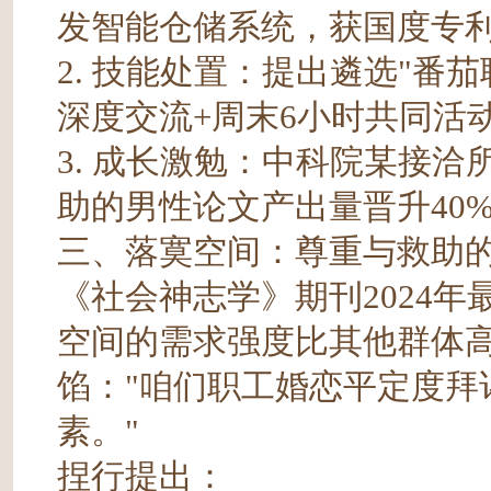
发智能仓储系统，获国度专
2. 技能处置：提出遴选"番
深度交流+周末6小时共同活
3. 成长激勉：中科院某接
助的男性论文产出量晋升40
三、落寞空间：尊重与救助
《社会神志学》期刊2024
空间的需求强度比其他群体高
馅："咱们职工婚恋平定度拜
素。"
捏行提出：