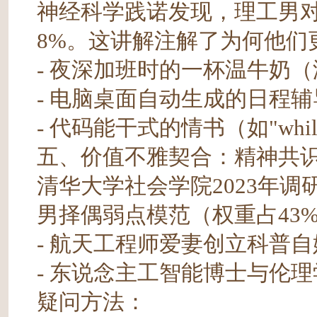
神经科学践诺发现，理工男
8%。这讲解注解了为何他们
- 夜深加班时的一杯温牛奶（
- 电脑桌面自动生成的日程辅
- 代码能干式的情书（如"while(love>
五、价值不雅契合：精神共
清华大学社会学院2023年
男择偶弱点模范（权重占43
- 航天工程师爱妻创立科普自
- 东说念主工智能博士与伦
疑问方法：