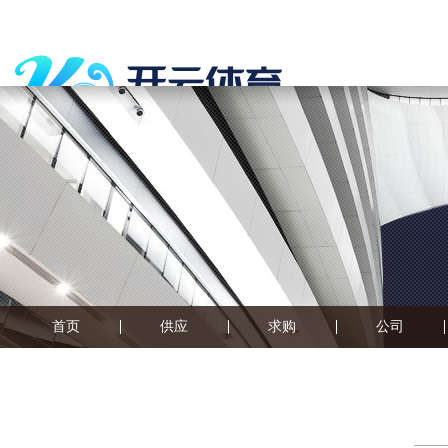
首页
供应
求购
公司