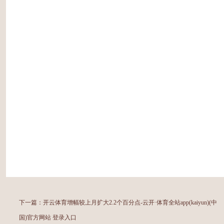
下一篇：
开云体育增幅较上月扩大2.2个百分点-云开·体育全站app(kaiyun)(中
国)官方网站 登录入口