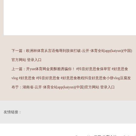
下一篇：
欧洲杯体育从言语侮辱到肢体打破-云开·体育全站app(kaiyun)(中国)
官方网站 登录入口
上一篇：
开yun体育网金黄酥脆诱骗你！ #抖音好意思食保举官 #好意思食
vlog #好意思食 #抖音好意思食 #好意思食教程抖音好意思食小饼vlog豆腐发
布于：湖南省-云开·体育全站app(kaiyun)(中国)官方网站 登录入口
友情链接：