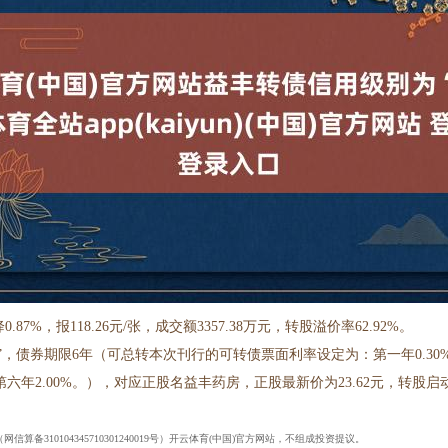
7%，报118.26元/张，成交额3357.38万元，转股溢价率62.92%。
，债券期限6年（可总转本次刊行的可转债票面利率设定为：第一年0.30%、
、第六年2.00%。），对应正股名益丰药房，正股最新价为23.62元，转股启动日
310104345710301240019号）开云体育(中国)官方网站，不组成投资提议。