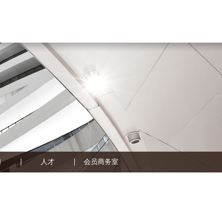
闻
人才
会员商务室