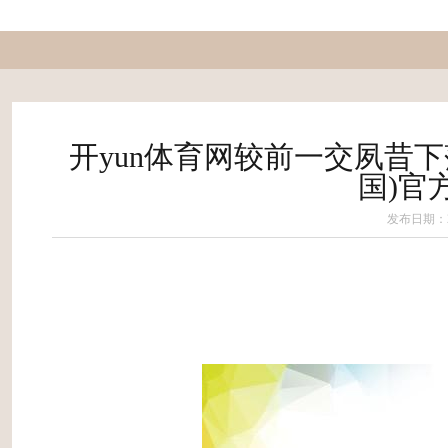
开yun体育网较前一交夙昔下落0.
国)官
发布日期：20