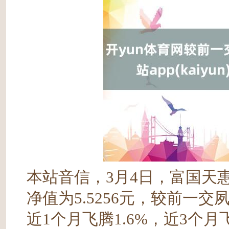
本站音信，3月4日，富国天惠L
净值为5.5256元，较前一交
近1个月飞腾1.6%，近3个月飞