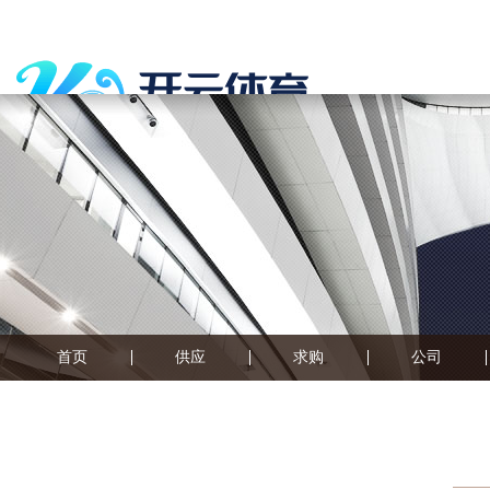
首页
供应
求购
公司