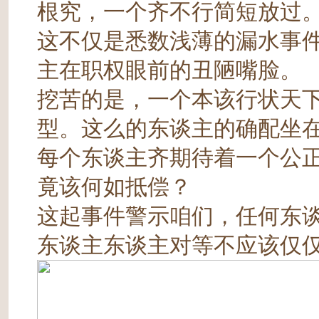
根究，一个齐不行简短放过
这不仅是悉数浅薄的漏水事
主在职权眼前的丑陋嘴脸。
挖苦的是，一个本该行状天
型。这么的东谈主的确配坐
每个东谈主齐期待着一个公
竟该何如抵偿？
这起事件警示咱们，任何东
东谈主东谈主对等不应该仅