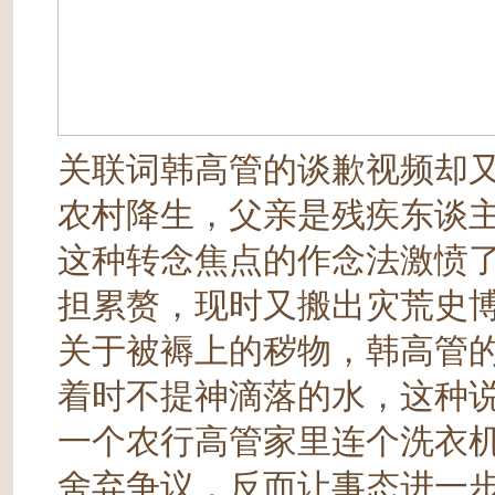
关联词韩高管的谈歉视频却
农村降生，父亲是残疾东谈
这种转念焦点的作念法激愤
担累赘，现时又搬出灾荒史
关于被褥上的秽物，韩高管
着时不提神滴落的水，这种
一个农行高管家里连个洗衣
舍弃争议，反而让事态进一