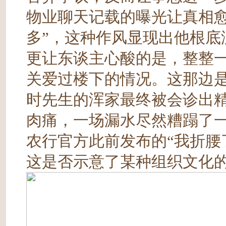
物业聊天记载的曝光让真相愈
多”，这种作风显现出他根底
更让东谈主心酸的是，整整
关爱过楼下的情况。这那边
时先生的浑家最终被会诊出
肉痛，一场漏水尽然糟蹋了
农行官方此前发布的“我折腰
这是否示意了某种组织文化