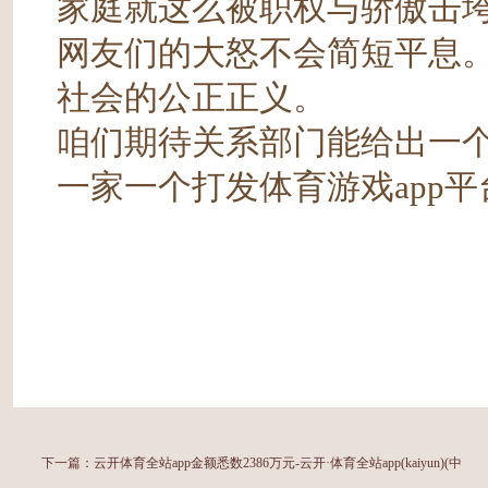
家庭就这么被职权与骄傲击
网友们的大怒不会简短平息
社会的公正正义。
咱们期待关系部门能给出一
一家一个打发体育游戏app
下一篇：
云开体育全站app金额悉数2386万元-云开·体育全站app(kaiyun)(中