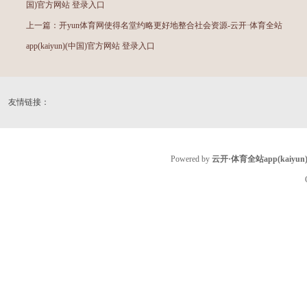
国)官方网站 登录入口
上一篇：
开yun体育网使得名堂约略更好地整合社会资源-云开·体育全站
app(kaiyun)(中国)官方网站 登录入口
友情链接：
Powered by
云开·体育全站app(kaiy