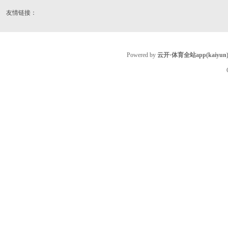
友情链接：
Powered by
云开·体育全站app(kaiy