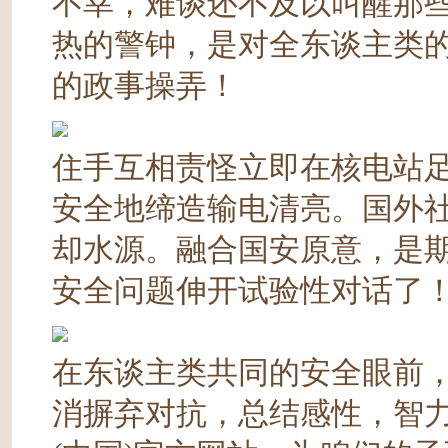
不幸，难谈还不及以叫醒那
热的警钟，是对全东谈主类
的政事操弄！
住手互相责怪立即在核电站足
安全地缔造输电清亮。国外
却水源。融合国安原意，是
安全问题伸开试验性对话了
在东谈主类共同的安全眼前
消摒弃对抗，总结感性，智