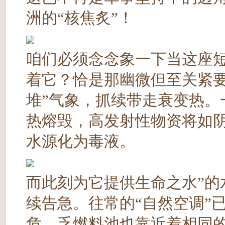
洲的“核焦炙”！
咱们必须念念象一下当这座短
着它？恰是那幽微但至关紧要
堆”气象，抓续带走衰变热。
热熔毁，高发射性物资将如
水源化为毒液。
而此刻为它提供生命之水”的
续告急。往常的“自然空调”
危，乏燃料池也靠近着相同