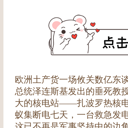
欧洲土产货一场攸关数亿东
总统泽连斯基发出的垂死教授
大的核电站——扎波罗热核
蚁集断电七天，一台救急发
这已不再是军事坚持中的边