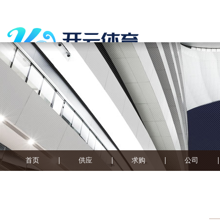
首页
供应
求购
公司