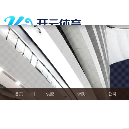
首页
供应
求购
公司